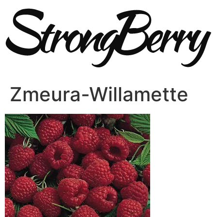
Sari
la
conținut
Zmeura-Willamette