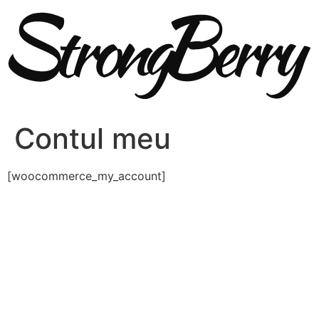
Sari
la
conținut
Contul meu
[woocommerce_my_account]