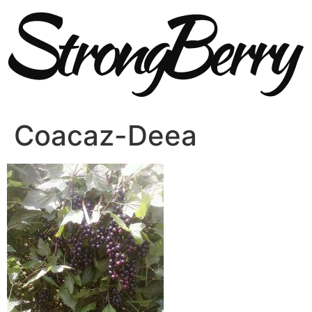
Sari
la
conținut
Coacaz-Deea