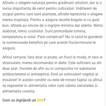
Afinele, o alegere naturala pentru gradinarii amatori, dar si o
sursa importanta de venit pentru cultivatori. Indiferent de
scopul pentru care sunt plantate, afinele reprezinta o alegere
mereu inspirata. Pentru a asigura recolte bogate si cu gust
bun, afinele au nevoie de o ingrijire minima dar atenta. Nimic
elaborat, nimic costisitor. Sunt primordiale lumina,
temperatura si solul. Pare complicat? Nu si cand te gandesti
la numeroasele beneficii pe care aceste fructe-minune le
asigura.
Afinul ramane, fara doar si poate, un fruct la moda, in tara si
strainatate, mereu recomandat in diete. Este suficient sa stii
doar atat: fructele de afin au in compozitia lor substante
antibacteriene si antiseptice, fiind un echivalent vegetal al
insulinei! In aceste conditii nu este de mirare faptul ca afinul
se regaseste in alimentatia celor care iubesc sanatatea si
alimentatia corecta.
Cum sa ingrijesti un
afin
?