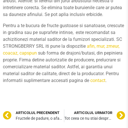
arbust. Atentie: si terenul din jurul arbustului necestia o
intretinere corecta. Se elimina toate buruienile care ar putea
sa dauneze afinului. Se pot aplia inclusiv erbicide.
Pentru a te bucura de fructe gustoase si sanatoase, crescute
in gradina sau pe suprafete intinse, este recomandat sa
achizitionezi material saditor de la furnizori specializati. SC
STRONGBERRY SRL iti pune la dispozitie
afin, mur, zmeur,
coacaz, capspun
sub forma de drajoni/butasi, din pepiniera
proprie. Firma detine autorizatie de producere, prelucrare si
comercializare material saditor. Astfel, ai garantia unui
material saditor de calitate, direct de la producator. Pentru
informatii suplimentare accesati pagina de
contact
.
ARTICOLUL PRECENDENT
ARTICOLUL URMATOR
Fructele de padure, o afacere la moda! Tendinte pentru 2020
Tot ceea ce nu stiai despre fructele de padure