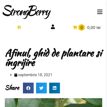
0
0,00
lei
Afinul, ghid de plantare si
ingrijire
septembrie 18, 2021
Share