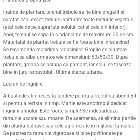
Inainte de plantare, terenul trebuie sa fie bine pregatit si
curatat. Mai exact, trebuie inalturate toate resturile vegetale
(atat cele de pe suprafata solului, cat si cele din interior).
Apoi, terenul se sapa la o adancime de maximum 30 de cm.
Materialul de plantat trebuie sa fie foarte bine inradacinat.
Se recomanda mocirlirea radacinilor. Gropile de plantare
trebuie sa aiba urmatoarele dimensiuni: 50x50x30. Dupa
plantare, groapa se astupa cu pamant, iar solul se taseaza
bine in jurul arbustului. Ultima etapa: udarea.
Lucrari de ingrijire
Arbustii de afin necesita tundere pentru a fructifica abundent
si pentru a rezista in timp. Martie este anotimpul dedicat
ingrijirii afinului. Este foarte simplu! Se indeparteaza
ramurile uscate sau moarte. De asemenea, se elimina partile
din planta bolnave sau cele aglomerate in mijlocul tufisului.
Se pastreaza ramurile viguroase si bine pozitionate pe