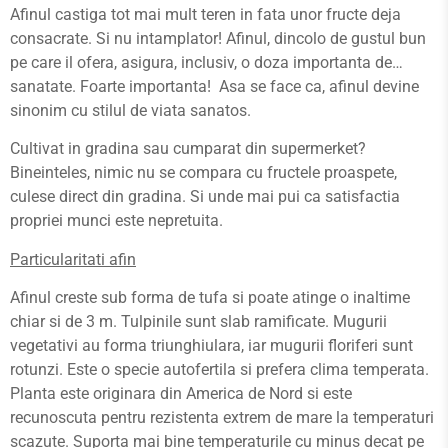
Afinul castiga tot mai mult teren in fata unor fructe deja
consacrate. Si nu intamplator! Afinul, dincolo de gustul bun
pe care il ofera, asigura, inclusiv, o doza importanta de…
sanatate. Foarte importanta! Asa se face ca, afinul devine
sinonim cu stilul de viata sanatos.
Cultivat in gradina sau cumparat din supermerket?
Bineinteles, nimic nu se compara cu fructele proaspete,
culese direct din gradina. Si unde mai pui ca satisfactia
propriei munci este nepretuita.
Particularitati afin
Afinul creste sub forma de tufa si poate atinge o inaltime
chiar si de 3 m. Tulpinile sunt slab ramificate. Mugurii
vegetativi au forma triunghiulara, iar mugurii floriferi sunt
rotunzi. Este o specie autofertila si prefera clima temperata.
Planta este originara din America de Nord si este
recunoscuta pentru rezistenta extrem de mare la temperaturi
scazute. Suporta mai bine temperaturile cu minus decat pe